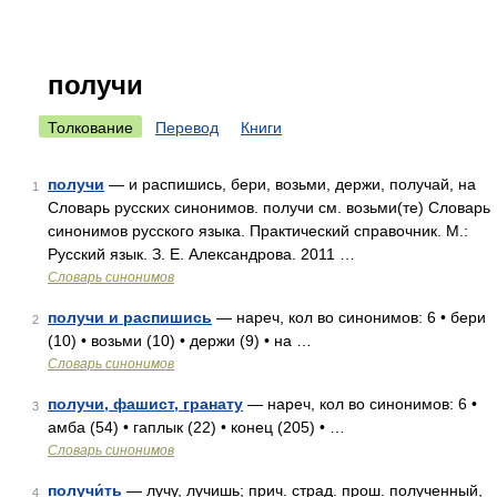
получи
Толкование
Перевод
Книги
получи
— и распишись, бери, возьми, держи, получай, на
1
Словарь русских синонимов. получи см. возьми(те) Словарь
синонимов русского языка. Практический справочник. М.:
Русский язык. З. Е. Александрова. 2011 …
Словарь синонимов
получи и распишись
— нареч, кол во синонимов: 6 • бери
2
(10) • возьми (10) • держи (9) • на …
Словарь синонимов
получи, фашист, гранату
— нареч, кол во синонимов: 6 •
3
амба (54) • гаплык (22) • конец (205) • …
Словарь синонимов
получи́ть
— лучу, лучишь; прич. страд. прош. полученный,
4