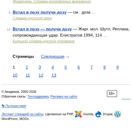
Живая речь. Словарь разговорных выражений
Встал в позу получи дозу
— см.: доза …
9
Словарь русского арго
Встал в позу — получи дозу
— Жарг. мол. Шутл. Реплика,
10
сопровождающая удар. Елистратов 1994, 114 …
Большой словарь русских поговорок
Страницы
Следующая
→
1
2
3
4
5
6
7
8
9
10
11
12
13
© Академик, 2000-2026
18+
Обратная связь:
Техподдержка
,
Реклама на сайте
👣 Путешествия
Экспорт словарей на сайты
, сделанные на PHP,
Joomla,
Drupal,
WordPress, MODx.