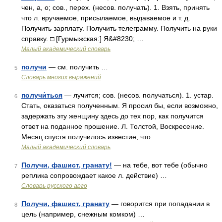
чен, а, о; сов., перех. (несов. получать). 1. Взять, принять
что л. вручаемое, присылаемое, выдаваемое и т. д.
Получить зарплату. Получить телеграмму. Получить на руки
справку. □ [Гурмыжская:] Я&#8230; …
Малый академический словарь
получи
— см. получить …
5
Словарь многих выражений
получи́ться
— лучится; сов. (несов. получаться). 1. устар.
6
Стать, оказаться полученным. Я просил бы, если возможно,
задержать эту женщину здесь до тех пор, как получится
ответ на поданное прошение. Л. Толстой, Воскресение.
Месяц спустя получилось известие, что …
Малый академический словарь
Получи, фашист, гранату!
— на тебе, вот тебе (обычно
7
реплика сопровождает какое л. действие) …
Словарь русского арго
Получи, фашист, гранату
— говорится при попадании в
8
цель (например, снежным комком) …